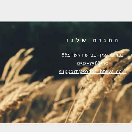
החנות שלנו
כפר פקיעין-כביש ראשי 864
050-7588310
support@sodot-hteva.co.il