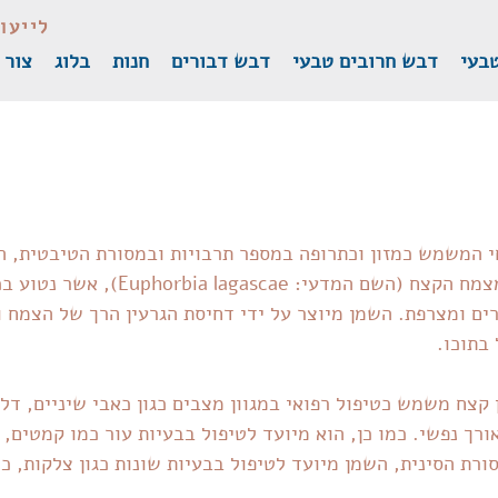
לייעו
טבעי
דבש חרובים טבעי
דבש דבורים
חנות
בלוג
צור 
 המשמש כמזון וכתרופה במספר תרבויות ובמסורת הטיבטית, הו
במיוחד. השמן מיוצר מצמח הקצח (השם המדעי: ascae
ים ומצרפת. השמן מיוצר על ידי דחיסת הגרעין הרך של הצמח וי
בתוכו.
צח משמש כטיפול רפואי במגוון מצבים כגון כאבי שיניים, דלקו
ורך נפשי. כמו כן, הוא מיועד לטיפול בבעיות עור כמו קמטים, 
ורת הסינית, השמן מיועד לטיפול בבעיות שונות כגון צלקות, כו