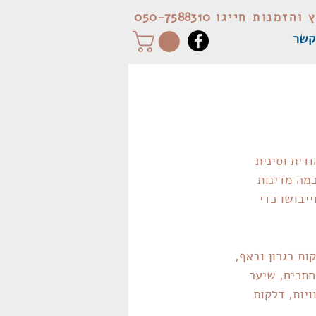
050-7588310
ץ והזמנות חייגו
קשר
דית וסינית 
Euphorbia lag), אשר נטוע בכמה מדינות 
יבושו כדי 
ת בגרון ובאף, 
חתכים, שיער 
ויות, דלקות 